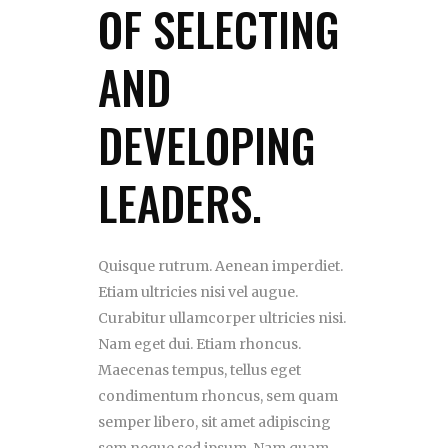
OF SELECTING
AND
DEVELOPING
LEADERS.
Quisque rutrum. Aenean imperdiet.
Etiam ultricies nisi vel augue.
Curabitur ullamcorper ultricies nisi.
Nam eget dui. Etiam rhoncus.
Maecenas tempus, tellus eget
condimentum rhoncus, sem quam
semper libero, sit amet adipiscing