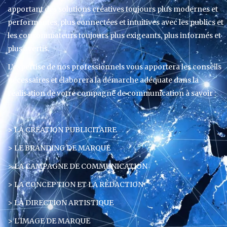
apportant des solutions créatives toujours plus modernes et
performantes, plus connectées et intuitives avec les publics et
les consommateurs toujours plus exigeants, plus informés et
plus avertis.
L’expertise de nos professionnels vous apportera les conseils
nécessaires et élaborera la démarche adéquate dans la
réalisation de votre compagne de communication à savoir :
> LA CRÉATION PUBLICITAIRE
> LE BRANDING DE MARQUE
> LA CAMPAGNE DE COMMUNICATION
> LA CONCEPTION ET LA RÉDACTION
> LA DIRECTION ARTISTIQUE
> L’IMAGE DE MARQUE