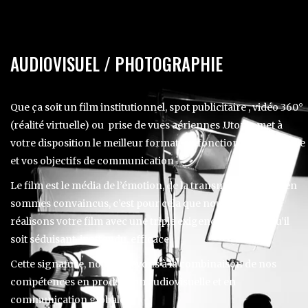
AUDIOVISUEL / PHOTOGRAPHIE
Que ça soit un film institutionnel, spot publicitaire , vidéo 360°
(réalité virtuelle) ou prise de vues aériennes .Utopia met à
votre disposition le meilleur format, en fonction de votre cible
et vos objectifs de communication .
Le film est le média de l’émotion, de la transmission. Nous en
sommes convaincus, c’est pour cela que nous pensons et
réalisons votre film avec une triple exigence à l’esprit : qu’il
soit séduisant, inattendu, efficace.
Cette signature, nous la devons à la combinaison de nos
compétences en production audiovisuelle et en
communication globale.