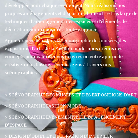
développée pour chaque événement. Nous réalisons nos
propres aménagements et disposons d’une offre très large de
techniques d’aménagement des espaces et d’éléments de
décoration pour répondre à toute exigence.
Agence spécialiste dans la scénographie des musées, des
expositions d’arts, de la Fashion mode, nous créons des
concepts pour valoriser vos oeuvres ou votre approche
créative. nous faisons rêver les gens à travers nos
scénographies.
> SCÉNOGRAPHIE DES MUSÉES ET DES EXPOSITIONS D’ART
> SCÉNOGRAPHIE FASHION MODE
> SCÉNOGRAPHIE ÉVÉNEMENTIELLE ET AGENCEMENT
D’ESPACE
> DESIGN D’OBJET ET DÉCORATION D’INTÉRIEUR