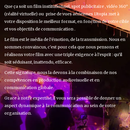
Que ça soit un film institutionnel, spot publicitaire , vidéo 360°
(réalité virtuelle) ou prise de vues aériennes .Utopia met à
votre disposition le meilleur format, en fonction de votre cible
et vos objectifs de communication .
Le film est le média de l’émotion, de la transmission. Nous en
sommes convaincus, c’est pour cela que nous pensons et
réalisons votre film avec une triple exigence à l’esprit : qu’il
soit séduisant, inattendu, efficace.
Cette signature, nous la devons à la combinaison de nos
compétences en production audiovisuelle et en
communication globale.
Grace à notre expertise, il vous sera possible de donner un
aspect dynamique à la communication au sein de votre
organisation.