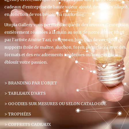
cadeaux d’entreprise de haute valeur ajouté, des godes adapté
en fonction de vos besoin en marketing.
Utopia Gallery vous permet d’acquérir des œuvres d’exception
entièrement réalisées à la main au sein de notre atelier Rbati
par l’artiste Amine Tazi, conçue en fonction de vos choix de
supports (toile de maître, alucbon, forex, plexiglace) avec des
formats et des encadrements modernes ou luxueux pour
éblouir votre passion.
> BRANDING PAR L’OBJET
> TABLEAUX D’ARTS
> GOODIES SUR MESURES OU SELON CATALOGUE
> TROPHÉES
> COFFRETS CADEAUX