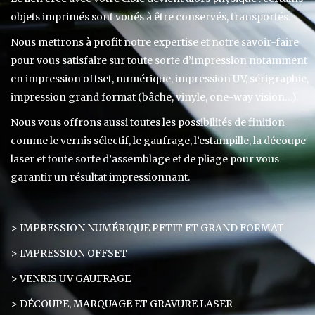
objets imprimés sont voués à être conservés, transportés.
Nous mettrons à profit notre expertise et notre savoir-faire
pour vous satisfaire sur toute sorte d’impression notamment
en impression offset, numérique, impression UV, sérigraphie,
impression grand format (bâche, vinyle, one-way vision…).
Nous vous offrons aussi toutes les possibilités de finition
comme le vernis sélectif, le gaufrage, l’estampille, la découpe
laser et toute sorte d’assemblage et de pliage pour vous
garantir un résultat impressionnant.
> IMPRESSION NUMÉRIQUE PETIT ET GRAND FORMAT
> IMPRESSION OFFSET
> VENRIS UV GAUFRAGE
> DÉCOUPE, MARQUAGE ET GRAVURE LASER