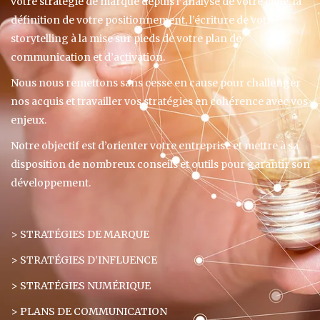
votre stratégie de marque depuis l’analyse de votre cible, la
définition de votre positionnement, l’écriture de votre
storytelling à la mise sur pieds de votre plan de
communication et d’activation.
Nous nous remettons sans cesse en cause pour challenger
nos acquis et travailler vos stratégies en cohérence avec vos
enjeux.
Notre objectif est d’orienter votre entreprise et mettre à sa
disposition de nombreux conseils et outils pour garantir son
développement.
> STRATÉGIES DE MARQUE
> STRATÉGIES D’INFLUENCE
> STRATÉGIES NUMÉRIQUE
> PLANS DE COMMUNICATION