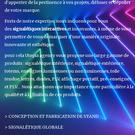
d’apporter de la pertinence à vos projets, diffuser et dépoiler
de votre marque.
Forts de notre expertise, nous incluons pour vous
des
signalétiques interactives
et innovantes, à même de vous
permettre de vous démarquer d’une manière originale,
innovante et esthétique.
pour cela Utopia agency vous propose une large gamme de
produits : signalétique intérieure, signalétique extérieure,
totems, enseignes lumineuses ou non lumineuses, toile
tendue, lettres, diodes, PLV, affichage portatif, pré-enseignes
et PLV… Nous attachons une importance toute particulière à la
qualité et à la finition de ces produits.
> CONCEPTION ET FABRICATION DE STAND
> SIGNALÉTIQUE GLOBALE