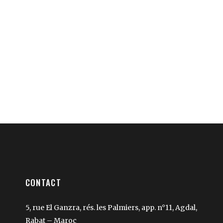
CONTACT
5, rue El Ganzra, rés. les Palmiers, app. n°11, Agdal,
Rabat – Maroc