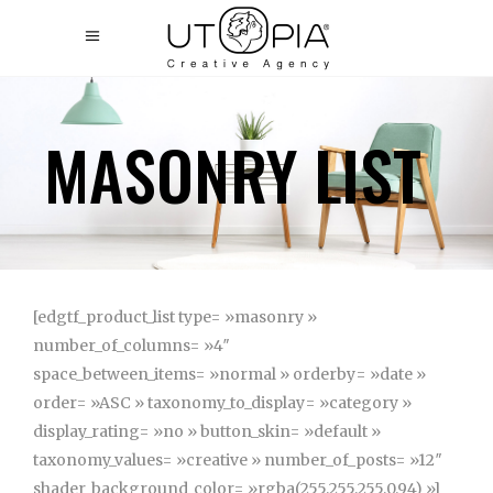
MASONRY LIST
[edgtf_product_list type= »masonry »
number_of_columns= »4″
space_between_items= »normal » orderby= »date »
order= »ASC » taxonomy_to_display= »category »
display_rating= »no » button_skin= »default »
taxonomy_values= »creative » number_of_posts= »12″
shader_background_color= »rgba(255,255,255,0.94) »]