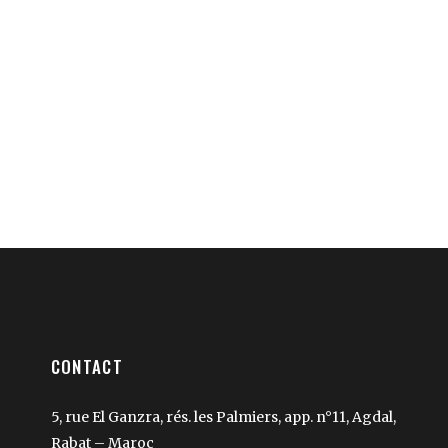
CONTACT
5, rue El Ganzra, rés. les Palmiers, app. n°11, Agdal,
Rabat – Maroc