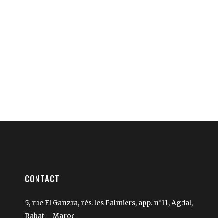
CONTACT
5, rue El Ganzra, rés. les Palmiers, app. n°11, Agdal,
Rabat – Maroc