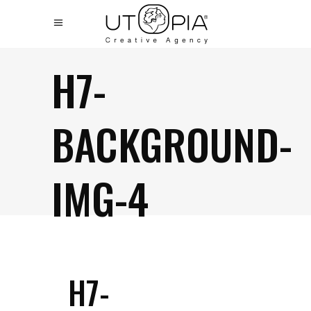
H7-
BACKGROUND-
IMG-4
H7-