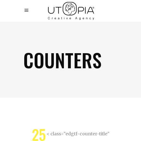
COUNTERS
25
< class="edgtf-counter-title"